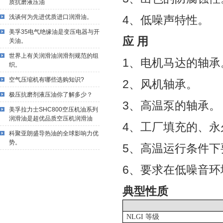
质抗磨液压油
浅谈何为先进优质进口润滑油。
4、低噪声特性。
美孚35电气绝缘油是变压电器与开
应 用
关油。
世界上有关润滑油润滑剂规范的组
1、电机马达的轴承
织。
空气压缩机有哪些选购知识?
2、风机轴承。
极压抗磨剂液压油你了解多少？
3、高温泵的轴承。
美孚拉力士SHC800空压机油系列
润滑油是超优品质空压机润滑油
4、工厂填充的、永
科聚亚朗盛导热油的全球影响力优
势。
5、高温运行条件
6、要求在低噪音
典型性质
NLGI
等级