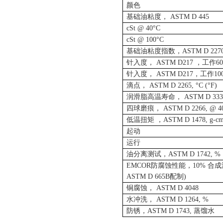
颜色
基础油粘度，
ASTM D 445
cSt @ 40°C
cSt @ 100°C
基础油粘度指数，
ASTM D 227
针入度，
ASTM D217
，工作
6
针入度，
ASTM D217
，工作
10
滴点，
ASTM D 2265, °C (°F)
润滑脂高温寿命，
ASTM D 333
四球磨痕，
ASTM D 2266, @ 40
低温扭矩 ，
ASTM D 1478, g-c
起动
运行
油分离测试，
ASTM D 1742, %
EMCOR
防腐蚀性能，
10%
合成
ASTM D 665B
配制
)
铜腐蚀，
ASTM D 4048
水冲洗，
ASTM D 1264, %
防锈，
ASTM D 1743,
蒸馏水