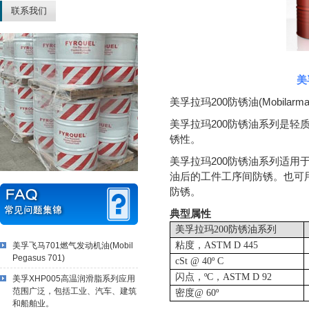
联系我们
美
美孚拉玛200防锈油(Mobilarma 
美孚拉玛200防锈油系列是轻
锈性。
美孚拉玛200防锈油系列适用
油后的工件工序间防锈。也可
防锈。
典型属性
美孚拉玛
200
防锈油系列
粘度，
ASTM D 445
美孚飞马701燃气发动机油(Mobil
Pegasus 701)
cSt @ 40º C
闪点，
ºC
，
ASTM D 92
美孚XHP005高温润滑脂系列应用
范围广泛，包括工业、汽车、建筑
密度
@ 60º
和船舶业。