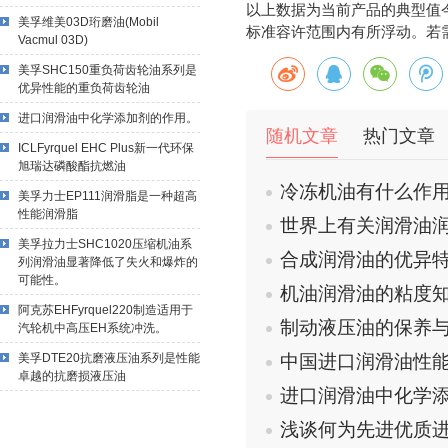
以上数据为当前产品的典型值
美孚维美03D珩磨油(Mobil
标准容许范围内有所浮动。若
Vacmul 03D)
美孚SHC150重负荷齿轮油系列是
优异性能的重负荷齿轮油
进口润滑油中化学添加剂的作用。
随机文章
热门文章
ICLFyrquel EHC Plus新一代环保
旭瑞达磷酸酯抗燃油
冷冻机油有什么作
美孚力士EP111润滑脂是一种超高
性能润滑脂
世界上有关润滑油
美孚拉力士SHC1020压缩机油系
合成润滑油的优异
列润滑油显著降低了失火和爆炸的
可能性。
机油润滑油的粘度
阿克苏EHFyrquel220制造适用于
制动液压油的保养
汽轮机中高压EH系统冲洗。
美孚DTE20抗磨液压油系列是性能
中国进口润滑油性
卓越的抗磨损液压油
进口润滑油中化学
浅谈何为先进优质