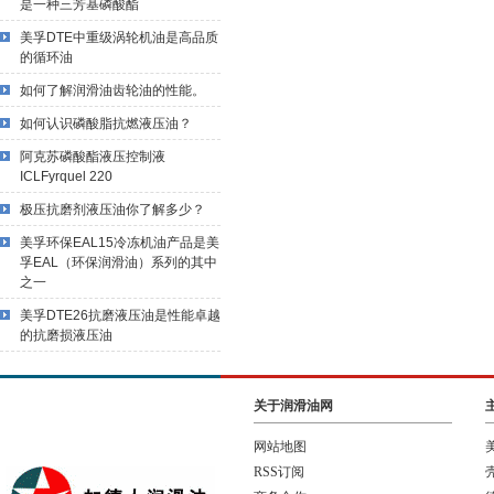
是一种三芳基磷酸酯
美孚DTE中重级涡轮机油是高品质
的循环油
如何了解润滑油齿轮油的性能。
如何认识磷酸脂抗燃液压油？
阿克苏磷酸酯液压控制液
ICLFyrquel 220
极压抗磨剂液压油你了解多少？
美孚环保EAL15冷冻机油产品是美
孚EAL（环保润滑油）系列的其中
之一
美孚DTE26抗磨液压油是性能卓越
的抗磨损液压油
关于润滑油网
网站地图
RSS订阅