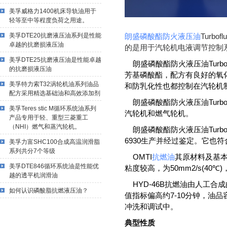
美孚威格力1400机床导轨油用于
轻等至中等程度负荷之用途。
美孚DTE20抗磨液压油系列是性能
朗盛磷酸酯
防火液压油
Turb
卓越的抗磨损液压油
的是用于汽轮机电液调节控制
美孚DTE25抗磨液压油是性能卓越
朗盛磷酸酯防火液压油Turbof
的抗磨损液压油
芳基磷酸酯，配方有良好的氧
美孚特力索T32涡轮机油系列油品
和防乳化性也都控制在汽轮机
配方采用精选基础油和高效添加剂
朗盛磷酸酯防火液压油Turbof
美孚Teres stic M循环系统油系列
汽轮机和燃气轮机。
产品专用于轻、重型三菱重工
（NHI）燃气和蒸汽轮机。
朗盛磷酸酯防火液压油Turbofl
6930生产并经过鉴定。它也符合
美孚力富SHC100合成高温润滑脂
系列共分7个等级
OMTI
抗燃油
其原材料及基本
美孚DTE846循环系统油是性能优
粘度较高，为50mm2/s(40
越的透平机润滑油
HYD-46B抗燃油由人工合
如何认识磷酸脂抗燃液压油？
值指标偏高约7-10分钟，油
冲洗和调试中。
典型性质