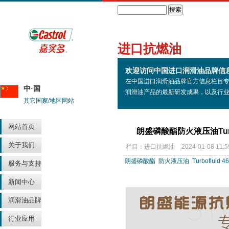
Search
进口抗燃油
欢迎访问中国进口润滑油品牌信
在中国进口润滑油品牌官方信息栏目
中·国
润滑油产品的最新研发成果，以及行
其它国家/地区网站
网站首页
朗盛磷酸酯防火液压油Turb
关于我们
栏目：
进口抗燃油
2024-01-08 11:5
朗盛磷酸酯
防火液压油
Turbofluid 4
服务与支持
新闻中心
润滑油品牌
行业应用