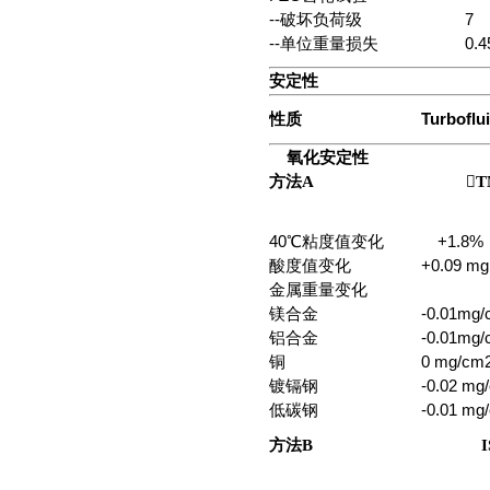
--破坏负荷级 7 
--单位重量损失 0.45m
安定性
性质 Turbofluid
氧化安定性
方法A
TMSVV-L
40℃粘度值变化 +1.
酸度值变化 +0.09 mg
金属重量变化 
镁合金 -0.01mg/c
铝合金 -0.01mg/c
铜 0 mg/cm
镀镉钢 -0.02 mg/c
低碳钢 -0.01 mg/c
方法B ISO15