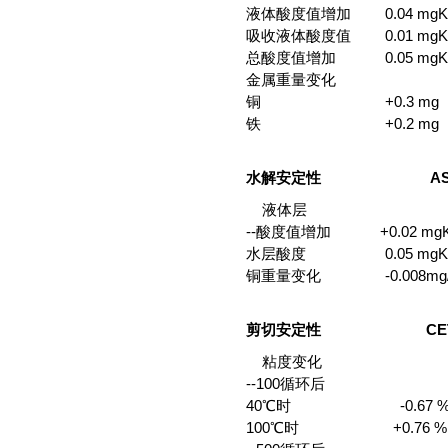
液体酸度值增加 0.04 mgKO
吸收液体酸度值 0.01 mgKO
总酸度值增加 0.05 mgKO
金属重量变化
铜 +0.3 mg
铁 +0.2 mg
水解安定性 ASTM 
液体层
--酸度值增加 +0.02 mgK
水层酸度 0.05 mgKO
铜重量变化 -0.008mg/
剪切安定性 CETOP R
粘度变化
--100循环后
40℃时 -0.67 
100℃时 +0.76 %