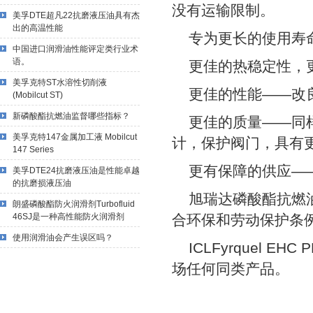
没有运输限制。
美孚DTE超凡22抗磨液压油具有杰
出的高温性能
专为更长的使用寿
中国进口润滑油性能评定类行业术
语。
更佳的热稳定性，更
美孚克特ST水溶性切削液
更佳的性能——改良
(Mobilcut ST)
新磷酸酯抗燃油监督哪些指标？
更佳的质量——同样
美孚克特147金属加工液 Mobilcut
计，保护阀门，具有
147 Series
更有保障的供应——
美孚DTE24抗磨液压油是性能卓越
的抗磨损液压油
旭瑞达磷酸酯抗燃油IC
朗盛磷酸酯防火润滑剂Turbofluid
46SJ是一种高性能防火润滑剂
合环保和劳动保护条
使用润滑油会产生误区吗？
ICLFyrquel 
场任何同类产品。