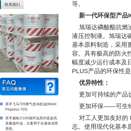
等。
联系我们
新一代环保型产品ICLFy
旭瑞达磷酸酯抗燃油IC
液压控制液。旭瑞达磷酸酯
基本原料制造，采用
容。具有极高的防火
幅度减少运行成本及日常
PLUS产品的环保性
优异特性：
更加可持续的产品
美孚飞马705燃气发动机油(Mobil
更加环保——可生
Pegasus 705)
对工人更加友好的 M
美孚威格力100循环油系列是超高
质量循环油，主要用于全液体润滑
志。使用现代化基本原
系统。