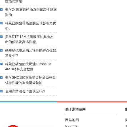
性能润滑脂
美孚24喷雾齿轮油系列超高性能润
滑油
科聚亚朗盛导热油的全球影响力优
势。
美孚DTE 18M抗磨液压油具有杰
出的低温及高温性能。
磷酸酯抗燃油的几项性能特点你知
道多少？
科聚亚磷酸酯抗燃油Turbofluid
46SJ材料安全数据
美孚SHC150重负荷齿轮油系列是
优异性能的重负荷齿轮油
使用润滑油会产生误区吗？
关于润滑油网
网站地图
RSS订阅