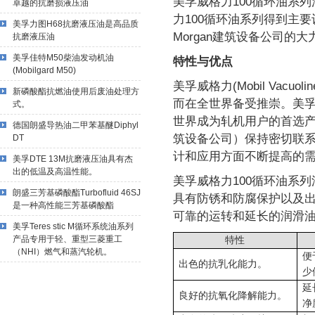
美孚威格力100循环油系
卓越的抗磨损液压油
力100循环油系列得到主要
美孚力图H68抗磨液压油是高品质
Morgan建筑设备公司的大
抗磨液压油
美孚佳特M50柴油发动机油
特性与优点
(Mobilgard M50)
美孚威格力(Mobil Vac
新磷酸酯抗燃油使用后废油处理方
而在全世界备受推崇。美孚
式。
世界成为轧机用户的首选产
德国朗盛导热油二甲苯基醚Diphyl
筑设备公司）保持密切联
DT
计和应用方面不断提高的
美孚DTE 13M抗磨液压油具有杰
出的低温及高温性能。
美孚威格力100循环油系
朗盛三芳基磷酸酯Turbofluid 46SJ
具有防锈和防腐保护以及
是一种高性能三芳基磷酸酯
可靠的运转和延长的润滑
美孚Teres stic M循环系统油系列
产品专用于轻、重型三菱重工
特性
（NHI）燃气和蒸汽轮机。
便
出色的抗乳化能力
。
少
延
良好的抗氧化降解能力
。
净