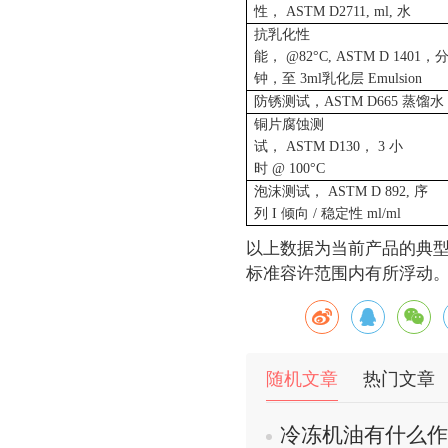
性，
ASTM D2711, ml,
水
抗乳化性
能，
@82°C, ASTM D 1401
，
钟，至
3ml
乳化层
Emulsion
防锈测试，
ASTM D665
蒸馏水
铜片腐蚀测
试，
ASTM D130
，
3
小
时
@ 100°C
泡沫测试，
ASTM D 892,
序
列
I
倾向
/
稳定性
ml/ml
以上数据为当前产品的典
标准容许范围内有所浮动
随机文章
热门文章
冷冻机油有什么作