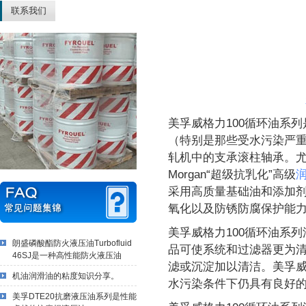
联系我们
美孚威格力100循环油系
（特别是那些受水污染严
轧机中的支承滚柱轴承。尤其
Morgan“超级抗乳化”高级
采用高质量基础油和添加
氧化以及防锈防腐保护能
美孚威格力100循环油系
朗盛磷酸酯防火液压油Turbofluid
品可使系统和过滤器更为
46SJ是一种高性能防火液压油
滤或沉淀加以清洁。美孚威
机油润滑油的粘度知识分享。
水污染条件下仍具有良好
美孚DTE20抗磨液压油系列是性能