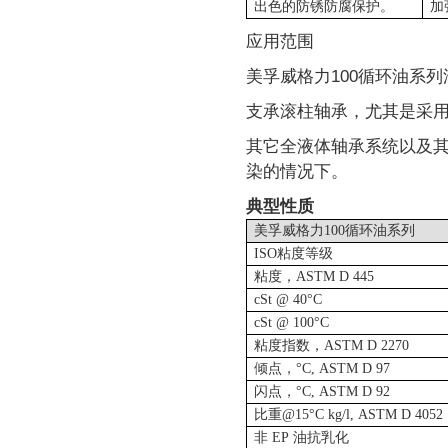
出色的防锈防腐保护
。
加
应用范围
美孚威格力100循环油系
支承滚柱轴承，尤其是采用单
其它全液体轴承系统以及
染的情况下。
典型性质
美孚威格力
100
循环油系列
ISO
粘度等级
粘度，
ASTM D 445
cSt @ 40°C
cSt @ 100°C
粘度指数，
ASTM D 2270
倾点，
°C, ASTM D 97
闪点，
°C, ASTM D 92
比重
@15°C kg/l, ASTM D 4052
非
EP
油抗乳化