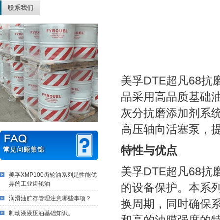
联系我们
美孚DTE超凡68
品采用高品质基础
灰分抗磨添加剂系
高压轴向活塞泵，
特性与优点
美孚DTE超凡68
美孚XMP100齿轮油系列是性能优
异的工业齿轮油
的设备保护。本系
润滑油贮存管理注意哪些事项？
换周期，同时确保
制动液液压油基础知识。