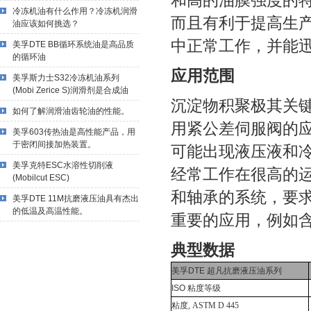
和高的油膜强度的
冷冻机油有什么作用？冷冻机润滑
而且有利于提高生
油应该如何挑选？
中正常工作，并能
美孚DTE BB循环系统油是高品质
的循环油
应用范围
美孚斯力士S32冷冻机油系列
(Mobi Zerice S)润滑剂是合成油
沉淀物积聚极其关键
如何了解润滑油齿轮油的性能。
用紧公差伺服阀的
美孚603传热油是高性能产品，用
于密闭间接加热装置。
可能出现液压液和
美孚克特ESC水溶性切削液
经常工作在很高的
(Mobilcut ESC)
和轴承的系统，要
美孚DTE 11M抗磨液压油具有杰出
的低温及高温性能。
重要的应用，例如
典型数据
美孚
DTE
超凡抗磨液压油系列
ISO
粘度等级
粘度
, ASTM D 445