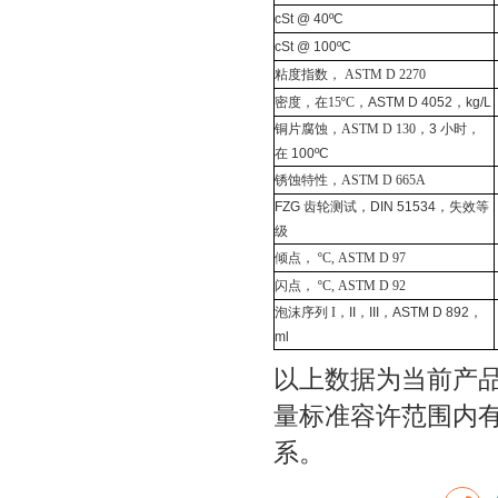
cSt @ 40ºC
cSt @ 100ºC
粘度指数，
ASTM D 2270
密度，在
15ºC
，
ASTM D 4052
，
kg/L
铜片腐蚀，
ASTM D 130
，
3
小时，
在
100ºC
锈蚀特性，
ASTM D 665A
FZG
齿轮测试，
DIN 51534
，失效等
级
倾点，
ºC, ASTM D 97
闪点，
ºC, ASTM D 92
泡沫序列
I
，
II
，
III
，
ASTM D 892
，
ml
以上数据为当前产
量标准容许范围内
系。